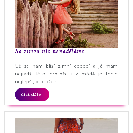
Se zimou nic nenaděláme
Už se nám blíží zimní období a já mám
nejradši léto, protože i v módě je tohle
nejlepší, protože si
Číst dále