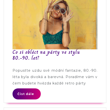
Co si obléct na párty ve stylu
80.-90. let?
Popusťte uzdu své módní fantazie, 80.-90.
léta byla divoká a barevná. Poradíme vám v
čem budete hvězda každé retro párty
Číst dále