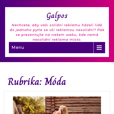
Galpos
Nechcete, aby vaši solidní reklamu házeli lidé
do jednoho pytle se vší reklamou nesolidní? Pak
se prezentujte na našem webu, kde nemá
nesolidní reklama místo.
Menu
Rubrika:
Móda