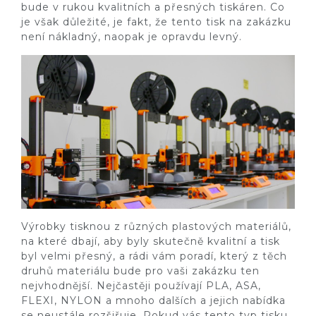
bude v rukou kvalitních a přesných tiskáren. Co
je však důležité, je fakt, že tento tisk na zakázku
není nákladný, naopak je opravdu levný.
Výrobky tisknou z různých plastových materiálů,
na které dbají, aby byly skutečně kvalitní a tisk
byl velmi přesný, a rádi vám poradí, který z těch
druhů materiálu bude pro vaši zakázku ten
nejvhodnější. Nejčastěji používají PLA, ASA,
FLEXI, NYLON a mnoho dalších a jejich nabídka
se neustále rozšiřuje. Pokud vás tento typ tisku