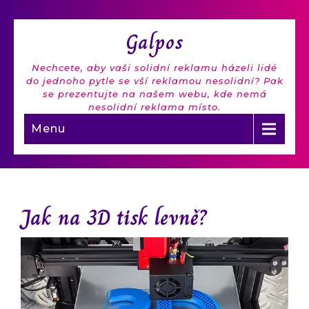
Galpos
Nechcete, aby vaši solidní reklamu házeli lidé
do jednoho pytle se vší reklamou nesolidní? Pak
se prezentujte na našem webu, kde nemá
nesolidní reklama místo.
Menu
Jak na 3D tisk levně?