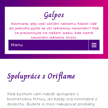
Galpos
Nechcete, aby vaši solidní reklamu házeli lidé
do jednoho pytle se vší reklamou nesolidní? Pak
se prezentujte na našem webu, kde nemá
nesolidní reklama místo.
Menu
Spolupráce s Oriflame
Rádi bychom vám nabídli spolupráci s
kosmetickou firmou, jež každý zná minimálně z
doslechu. Budete si moci nakupovat produkty