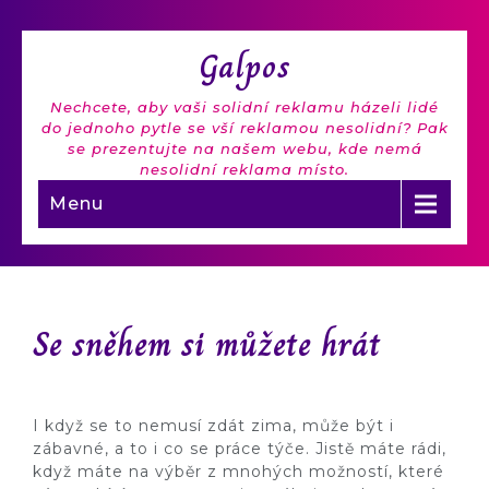
Galpos
Nechcete, aby vaši solidní reklamu házeli lidé
do jednoho pytle se vší reklamou nesolidní? Pak
se prezentujte na našem webu, kde nemá
nesolidní reklama místo.
Menu
Se sněhem si můžete hrát
I když se to nemusí zdát zima, může být i
zábavné, a to i co se práce týče. Jistě máte rádi,
když máte na výběr z mnohých možností, které